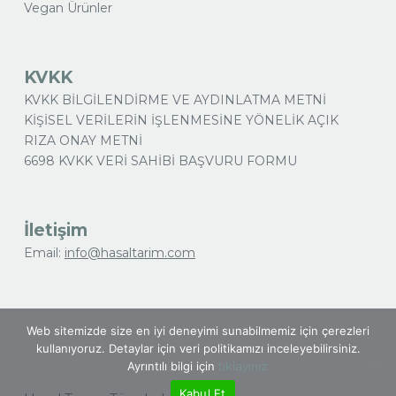
Vegan Ürünler
KVKK
KVKK BİLGİLENDİRME VE AYDINLATMA METNİ
KİŞİSEL VERİLERİN İŞLENMESİNE YÖNELİK AÇIK
RIZA ONAY METNİ
6698 KVKK VERİ SAHİBİ BAŞVURU FORMU
İletişim
Email:
info@hasalta
rim.com
Web sitemizde size en iyi deneyimi sunabilmemiz için çerezleri
kullanıyoruz. Detaylar için veri politikamızı inceleyebilirsiniz.
Ayrıntılı bilgi için
tıklayınız.
Kabul Et