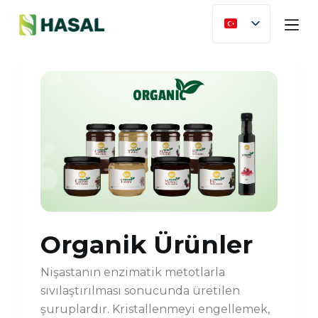
S
k
i
p
t
o
c
o
n
t
e
n
Organik Ürünler
t
Nişastanın enzimatik metotlarla
sıvılaştırılması sonucunda üretilen
şuruplardır. Kristallenmeyi engellemek,